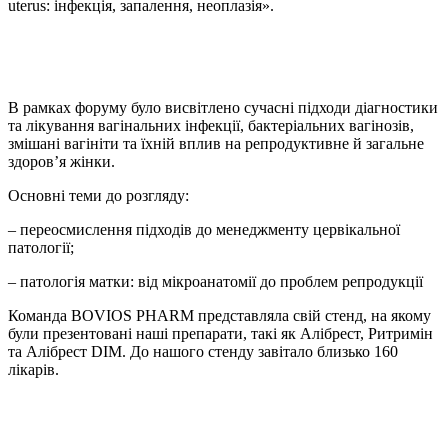
uterus: інфекція, запалення, неоплазія».
В рамках форуму було висвітлено сучасні підходи діагностики
та лікування вагінальних інфекції, бактеріальних вагінозів,
змішані вагініти та їхній вплив на репродуктивне й загальне
здоров’я жінки.
Основні теми до розгляду:
– переосмислення підходів до менеджменту цервікальної
патології;
– патологія матки: від мікроанатомії до проблем репродукції
Команда BOVIOS PHARM представляла свій стенд, на якому
були презентовані наші препарати, такі як Алібрест, Ритримін
та Алібрест DIM. До нашого стенду завітало близько 160
лікарів.