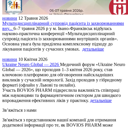
новини
12 Травня 2026
Мультидисциплінарний супровід пацієнта із захворюваннями
вну...
6–7 травня 2026 р у м. Івано-Франківськ відбулась
науково-практична конференції «Мультидисциплінарний
супровід пацієнта із захворюваннями внутрішніх органів».
Основна увага була приділена комплексному підходу до
лікування пацієнтів у сучасних умовах.
детальніше
новини
10 Квітня 2026
Ukraine Neuro Global — 2026
Медичний форум «Ukraine Neuro
Global — 2026», що проходив 1–3 квітня 2026 року, став
ключовою платформою для обговорення найскладніших
викликів у сучасній неврології. Захід проходив у гібридному
форматі (офлайн у Львові та онлайн).
Участь BOVIOS PHARM підкреслила важливість співпраці
між науковцями та фармацевтичним сектором для швидкого
впровадження ефективних ліків у практику.
детальніше
Зв’яжіться з нами
Зв'яжіться з представником нашої компанії для отримання
додаткової інформації про те, як BOVIOS PHARM може