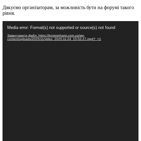
Дякуємо організаторам, за можливість бути на форумі такого
рівня.
Відеопрогравач
Media error: Format(s) not supported or source(s) not found
Завантажити файл: https://boviospharm.com.ua/wp-
content/uploads/2025/11/video_2025-11-24_15-52-17.mp4?_=1