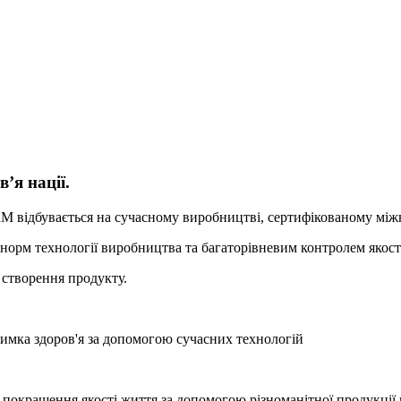
’я нації.
відбувається на сучасному виробництві, сертифікованому між
орм технології виробництва та багаторівневим контролем якост
 створення продукту.
имка здоров'я за допомогою сучасних технологій
 покращення якості життя за допомогою різноманітної продукції 