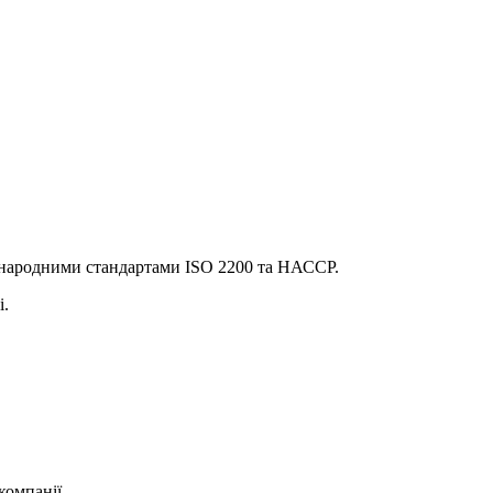
С
народними стандартами ISO 2200 та НАССР.
і.
компанії