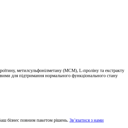
дроїтину, метилсульфонілметану (МСМ), L-проліну та екстракту
ивими для підтримання нормального функціонального стану
Ваш бізнес повним пакетом рішень.
Зв’язатися з нами