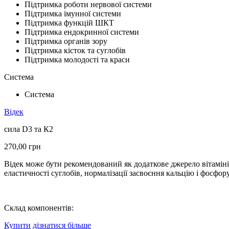
Підтримка роботи нервової системи
Підтримка імунної системи
Підтримка функцій ШКТ
Підтримка ендокринної системи
Підтримка органів зору
Підтримка кісток та суглобів
Підтримка молодості та краси
Система
Система
Відек
сила D3 та К2
270,00
грн
Відек може бути рекомендований як додаткове джерело вітаміні
еластичності суглобів, нормалізації засвоєння кальцію і фосфо
Склад компонентів:
Купити
дізнатися більше