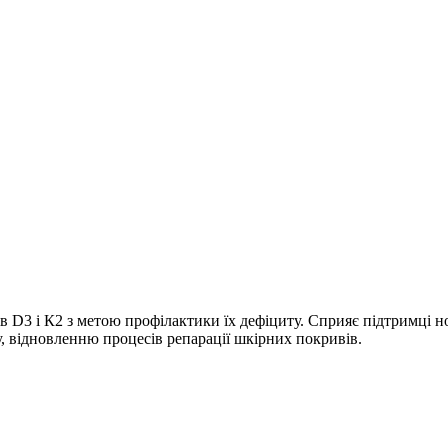
в D3 і К2 з метою профілактики їх дефіциту. Сприяє підтримці н
ру, відновленню процесів репарації шкірних покривів.