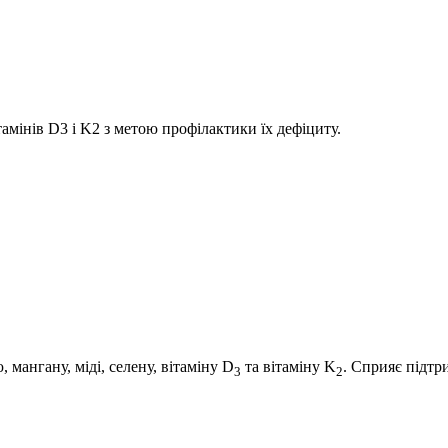
амінів D3 і K2 з метою профілактики їх дефіциту.
мангану, міді, селену, вітаміну D
та вітаміну K
. Сприяє підтр
3
2