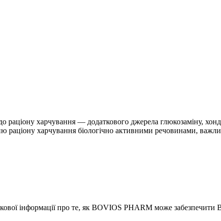
 до раціону харчування — додаткового джерела глюкозаміну, хон
нню раціону харчування біологічно активними речовинами, важл
аткової інформації про те, як BOVIOS PHARM може забезпечити 