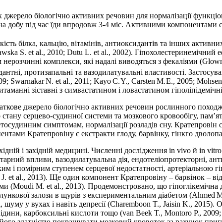
 джерело біологічно активних речовин для нормалізації функціо
на добу під час їди впродовж 3-4 міс. Активними компонентами 
сть білка, кальцію, вітамінів, антиоксидантів та інших активних 
olawska S. et al., 2010; Dutu L. et al., 2002). Гіпохолестеринемічн
нерозчинні комплекси, які надалі виводяться з фекаліями (Glowni
дантні, протизапальні та вазодилатувальні властивості. Застосу
 2009; Swarnakar N. et al., 2011; Kayo C. Y., Carsten M. E., 2005; Mo
таманні зіставні з симвастатином і ловастатином гіполіпідемічні 
ткове джерело біологічно активних речовин рослинного походжен
стану серцево-судинної системи та мозкового кровообігу, пам’ят
тосудинним симптомам, нормалізації розладів сну. ­Кратепровін 
нтами ­Кратепровіну є екстракти глоду, барвінку, гінкго дволопат
ідній і західній медицині. Численні дослідження in vivo й in vit
рний впливи, вазодилатувальна дія, ендотеліопротекторні, анти
ким і помірним ступенем серцевої недостатності, артеріальною гі
. et al., 2013). Ще один компонент ­Кратепровіну – барвінок – ві
и (Moudi M. et al., 2013). Продемонстровано, що гіпоглікемічна 
нкової залози в щурів з експериментальним діабетом (Ahmed M. F
 шуму у вухах і навіть депресії (Charemboon T., Jaisin K., 2015
ни, карбоксильні кислоти тощо (van Beek T., Montoro P., 2009; Li 
і його здатністю покращувати мозковий кровоток за рахунок при