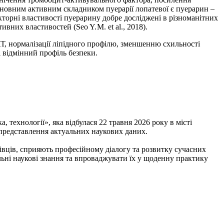
). Основним активним складником пуерарії лопатевої є пуерарин –
кторні властивості пуерарину добре досліджені в різноманітних
них властивостей (Seo Y. M. et al., 2018).
Т, нормалізації ліпідного профілю, зменшенню схильності
і відмінний профіль безпеки.
 технології», яка відбулася 22 травня 2026 року в місті
 представлення актуальних наукових даних.
вців, сприяють професійному діалогу та розвитку сучасних
льні наукові знання та впроваджувати їх у щоденну практику