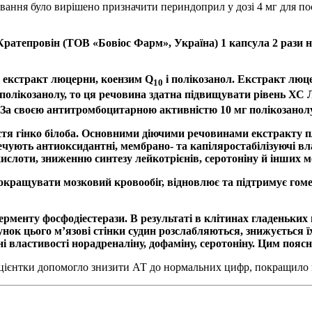
вання було вирішено призначити периндоприл у дозі 4 мг для пос
­Кратепровін (ТОВ «Бовіос Фарм», Україна) 1 капсула 2 рази 
 екстракт люцерни, коен­зим Q
і полікозанол. Екстракт люцер
10
ся полікозанолу, то ця речовина здатна підвищувати рівень
ів. За своєю антитромбоцитарною активністю 10 мг полікозанол
стя гінко білоба. Основними діючими речовинами екстракту пл
ечують антиоксидантні, мембрано- та капіляростабілізуючі в
ислоти, зниженню синтезу лейкотрієнів, серотоніну й інших м
покращувати мозковий кровообіг, відновлює та підтримує гоме
ерменту фосфодіестерази. В результаті в клітинах гладеньки
унок цього м’язові стінки судин розслабляються, знижується ї
ні властивості норадреналіну, дофаміну, серотоніну. Цим поя
ацієнтки допомогло знизити АТ до нормальних цифр, покращило 