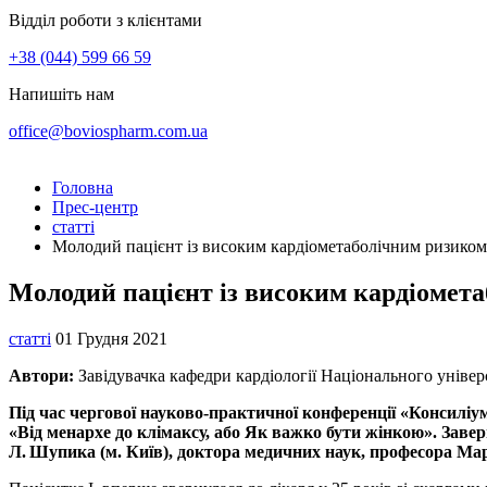
Відділ роботи з клієнтами
+38 (044) 599 66 59
Напишіть нам
office@boviospharm.com.ua
Головна
Прес-центр
статті
Молодий пацієнт із високим кардіометаболічним ризиком
Молодий пацієнт із високим кардіомет
статті
01 Грудня 2021
Автори:
Завідувачка кафедри кардіології Національного уніве
Під час чергової науково-практичної конференції «Консиліу
«Від менархе до клімаксу, або Як важко бути жінкою». Завер
Л. Шупика (м. Київ), доктора медичних наук, професора Ма