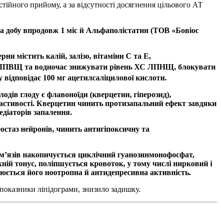
тійного прийому, а за відсутності досягнення цільового АТ
на добу впродовж 1 міс й ­Альфаполістатин (ТОВ «Бовіос
ни містить калій, залізо, вітаміни С та Е,
 ХС ЛПВЩ та водночас знижувати рівень ХС ЛПНЩ, блокувати
у відповідає 100 мг ацетилсаліцилової кислоти.
одів глоду є флавоноїди (кверцетин, гіперозид),
ластивості. Кверцетин чинить протизапальний ефект завдяки
едіаторів запалення.
остаз нейронів, чинить антигіпоксичну та
х м’язів накопичується циклічний гуанозинмонофосфат,
хній тонус, поліпшується кровоток, у тому числі нирковий і
снюється його ноотропна й антидепресивна активність.
показники ліпідограми, знизило задишку.