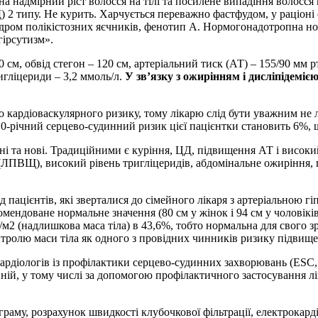
и на надмірний ріст волосся на тілі та посилене випадіння волос
ЦД) 2 типу. Не курить. Харчується переважно фастфудом, у раціон
ндром полікістозних яєчників, фенотип А. Нормогонадотропна но
гірсутизм».
110 см, обвід стегон – 120 см, артеріальний тиск (АТ) – 155/90 мм р
игліцериди – 3,2 ммоль/л.
У зв’язку з ожирінням і дисліпідеміє
 кардіоваскулярного ризику, тому лікарю слід бути уважним не ли
річний серцево-­судинний ризик цієї пацієнтки становить 6%, щ
і та нові. Традиційними є куріння, ЦД, підвищення АТ і високи
 (ЛПВЩ), високий рівень тригліцеридів, абдомінальне ожиріння, 
д пацієнтів, які зверталися до сімейного лікаря з артеріальною г
омендоване нормальне значення (80 см у жінок і 94 см у чоловіків
кг/м2 (надлишкова маса тіла) в 43,6%, тобто нормальна для свого 
нтролю маси тіла як одного з провідних чинників ризику підвищ
рдіологів із профілактики серцево-судинних захворювань (ESC, 2
ній, у тому числі за допомогою профілактичного застосування лі
раму, розрахунок швидкості клубочкової фільтрації, електрокард