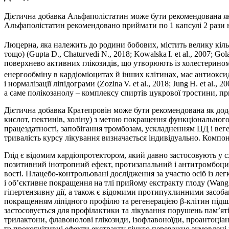
Дієтична добавка Альфаполістатин може бути рекомендована як
Альфаполістатин рекомендовано приймати по 1 капсулі 2 рази 
Люцерна, яка належить до родини бобових, містить велику кількі
тощо) (Gupta D., Chaturvedi N., 2018; Kowalska I. et al., 2007; G
поверхнево активних глікозидів, що утворюють із холестерином 
енергообміну в кардіоміоцитах й інших клітинах, має анти­окси
і нормалізації ліпідограми (Zozina V. et al., 2018; Jung H. et al.,
а саме полікозанолу – комплексу спиртів цукрової тростини, при
Дієтична добавка Кратепровін може бути рекомендована як дода
кислот, пектинів, холіну) з метою покращення функціонального 
працездатності, запобігання тромбозам, ускладненням ЦД і веге
тривалість курсу лікування визначається індивідуально. Компоне
Глід є відомим кардіопротектором, який давно застосовують у сх
позитивний інотропний ефект, протизапальний і антитромбоцита
вості. Плацебо-контрольовані дослідження за участю осіб із лег
і об’єктивне покращення на тлі прийому екстракту глоду (Wang J
гіпертензивну дії, а також є відомими протипухлинними засобам
покращенням ліпідного профілю та регенерацією β-клітин підшлу
застосовується для профілактики та лікування порушень пам’яті,
трилактони, флавонолові глікозиди, ізофлавоноїди, проантоціаніди
та прокогнітивні ефекти екстракту гінкго переважно зумовлен