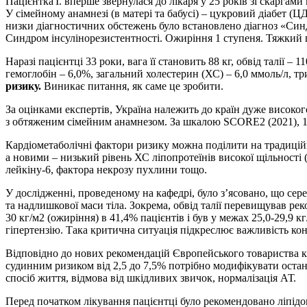
Пацієнтка І. вперше звернулася до лікаря у 25 років зі скаргам
У сімейному анамнезі (в матері та бабусі) – цукровий діабет (
низки діа­гностичних обстежень було встановлено діагноз «Си
Синдром інсулінорезистентності. Ожиріння 1 ступеня. Тяжкий 
Наразі пацієнтці 33 роки, вага її становить 88 кг, обвід талії – 
гемоглобін – 6,0%, загальний холестерин (ХС) – 6,0 ммоль/л, тр
ризику.
Виникає питання, як саме це зробити.
За оцінками експертів, Україна належить до країн дуже високого
з обтяженим сімейним анамнезом. За шкалою SCORE2 (2021), 10-
Кардіометаболічні фактори ризику можна поділити на традиційн
а новими – низький рівень ХС ліпопротеїнів високої щільності
лейкіну‑6, фактора некрозу пухлини тощо.
У дослідженні, проведеному на кафедрі, було з’ясовано, що сере
та надлишкової маси тіла. Зокрема, обвід талії перевищував рек
30 кг/м2 (ожиріння) в 41,4% пацієнтів і був у межах 25,0-29,9 
гіпертензію. Така критична ситуація підкреслює важливість ко
Відповідно до нових рекомендацій Європейського товариства ка
судинним ризиком від 2,5 до 7,5% потрібно модифікувати остан
спосіб життя, відмова від шкідливих звичок, нормалізація АТ.
Перед початком лікування пацієнтці було рекомендовано ліпідог