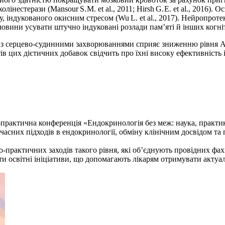
лінестерази (Mansour S. M. et al., 2011; Hirsh G. E. et al., 2016
, індукованого окисним стресом (Wu L. et al., 2017). Нейропроте
овини усувати штучно індуковані розлади пам’яті й інших когнітив
 із серцево-судинними захворюваннями сприяє зниженню рівня А
ів цих дієтичних добавок свідчить про їхні високу ефективність 
практична конференція «Ендокринологія без меж: наука, практика,
асних підходів в ендокринології, обміну клінічним досвідом та
актичних заходів такого рівня, які об’єднують провідних фахі
ти освітні ініціативи, що допомагають лікарям отримувати актуа