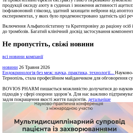
продукції оксиду азоту в судинах і зниження активності ацетилхо
ізофлавоновий глікозид, здатний захищати нейрони від апоптозу
експериментах, у яких було продемонстровано здатність цієї реч
Включення Альфаполістатину та ­Кратепровіну до раціону осіб
до тромбозів. Багатий клінічний досвід застосування компонент
Не пропустіть, свіжі новини
всі новини компанії
новини
26 Травня 2026
Ендокринологія без меж: наука, практика, технології...
Науково-
Тернопіль, стала професійним майданчиком для обговорення суч
BOVIOS PHARM пишається можливістю долучатися до науково-пр
підходів у сфері охорони здоров’я. Для нас важливо підтримува
задля покращення якості життя пацієнтів.
детальніше