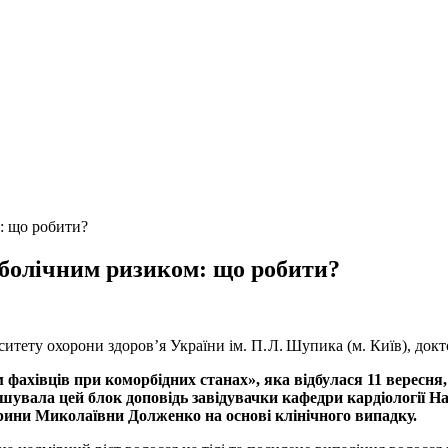
: що робити?
аболічним ризиком: що робити?
рситету охорони здоров’я України ім. П. Л. Шупика (м. Київ), д
м фахівців при коморбідних станах», яка відбулася 11 вересн
шувала цей блок доповідь завідувачки кафедри кардіології На
рини Миколаївни Долженко на основі клінічного випадку.