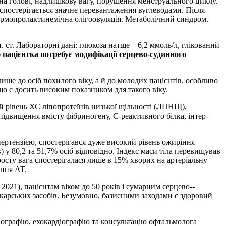
ся на голові, надлишкову вагу, порушення менструального циклу.
і спостерігається значне перевантаження вуглеводами. Після
рмопролактинемічна оліго­овуляція. Метаболічний синдром.
т. ст. Лабо­раторні дані: глюкоза натще – 6,2 ммоль/л, глікований
ю пацієнтка потребує модифікації серцево-судинного
ше до осіб похилого віку, а й до молодих ­пацієнтів, ­особливо
о є досить високим показником для такого віку.
й рівень ХС ліпопротеїнів низької щільності (ЛПНЩ),
підвищення вмісту фібриногену, С-реактивного білка, інтер­
іпертензією, спостерігався дуже високий рівень ожиріння
) у 80,2 та 51,7% осіб відповідно. Індекс маси тіла перевищував
зросту вага спостерігалася лише в 15% хворих на артеріальну
ення АТ.
021), пацієнтам віком до 50 років і сумарним серцево-­
карських засобів. Безумовно, базисними заходами є здоровий
іо­графію, ехокардіографію та консультацію офтальмолога