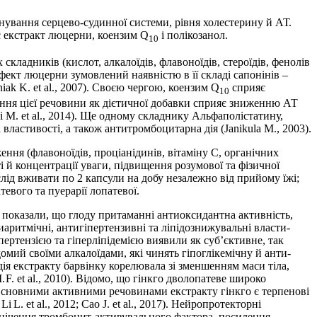
нування серцево-судинної системи, рівня холестерину й АТ.
є екстракт люцерни, коензим Q
і полікозанол.
10
складників (кислот, алкалоїдів, флавоноїдів, стероїдів, фенолів
ий ефект люцерни зумовлений наявністю в її складі сапонінів –
ak K. et al., 2007). Своєю чергою, коензим Q
сприяє
10
вання цієї речовини як дієтичної добавки сприяє зниженню АТ
hseni M. et al., 2014). Ще одному складнику ­Альфаполістатину,
властивості, а також антитромбоцитарна дія (Janikula M., 2003).
ня (флавоноїдів, проціанідинів, вітаміну С, органічних
і й концентрації уваги, підвищення розумової та фізичної
слід вживати по 2 капсули на добу незалежно від прийому їжі;
евого та пуерарії лопатевої.
ro показали, що глоду притаманні антиоксидантна активність,
аритмічні, антигіпертензивні та ліпідознижувальні власти­
пертензією та гіперліпідемією виявили як суб’єктивне, так
домий своїми алкалоїдами, які чинять гіпоглікемічну й анти­
дія екстракту барвінку корелювала зі зменшенням маси тіла,
. et al., 2010). Відомо, що гінкго дволопатеве широко
). Основними активними речовинами екстракту гінкго є терпенові
L. et al., 2012; Cao J. et al., 2017). Нейропротекторні
гнічення тромбоцит-активувального фактора, посилення