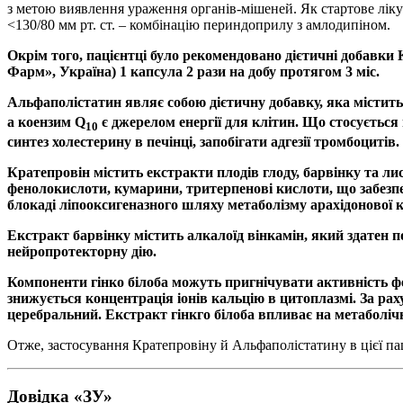
з метою виявлення ураження органів-мішеней. Як стартове ліку
<130/80 мм рт. ст. – комбінацію периндоприлу з амлодипіном.
Окрім того, пацієнтці було рекомендовано дієтичні добавки 
Фарм», Україна) 1 капсула 2 рази на добу протягом 3 міс.
Альфаполістатин являє собою дієтичну добавку, яка містить
а коензим Q
є джерелом енергії для клітин. Що стосуєть
10
синтез холестерину в печінці, запобігати адгезії тромбоцит
Кратепровін містить екстракти плодів глоду, барвінку та ли
фенолокислоти, кумарини, тритерпенові кислоти, що забезп
блокаді ліпооксигеназного шляху метаболізму арахідонової к
Екстракт барвінку містить алкалоїд вінкамін, який здатен 
нейропротекторну дію.
Компоненти гінко білоба можуть пригнічувати активність ф
знижується концентрація іонів кальцію в цитоплазмі. За рах
церебральний. Екстракт гінкго білоба впливає на метаболіч
Отже, застосування Кратепровіну й Альфаполістатину в цієї п
Довідка «ЗУ»