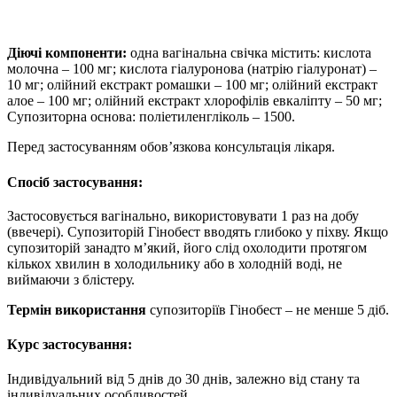
Діючі компоненти:
одна вагінальна свічка містить: кислота
молочна – 100 мг; кислота гіалуронова (натрію гіалуронат) –
10 мг; олійний екстракт ромашки – 100 мг; олійний екстракт
алое – 100 мг; олійний екстракт хлорофілів евкаліпту – 50 мг;
Супозиторна основа: поліетиленгліколь – 1500.
Перед застосуванням обов’язкова консультація лікаря.
Спосіб застосування:
Застосовується вагінально, використовувати 1 раз на добу
(ввечері). Супозиторій Гінобест вводять глибоко у піхву. Якщо
супозиторій занадто м’який, його слід охолодити протягом
кількох хвилин в холодильнику або в холодній воді, не
виймаючи з блістеру.
Термін використання
супозиторіїв Гінобест – не менше 5 діб.
Курс застосування:
Індивідуальний від 5 днів до 30 днів, залежно від стану та
індивідуальних особливостей.