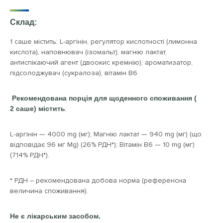
Склад:
1 саше містить: L-аргінін, регулятор кислотності (лимонна
кислота), наповнювач (ізомальт), магнію лактат,
антиспікаючий агент (двоокис кремнію), ароматизатор,
підсолоджувач (сукралоза), вітамін В6
Рекомендована порція для щоденного споживання (
2 саше
) містить
:
L-аргінін — 4000 mg (мг); Магнію лактат — 940 mg (мг) (що
відповідає 96 мг Mg) (26% РДН*); Вітамін В6 — 10 mg (мг)
(714% РДН*).
* РДН – рекомендована добова норма (референсна
величина споживання).
Не є лікарським засобом.