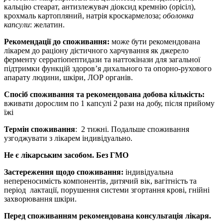
кальцію стеарат, антизлежувач діоксид кремнію (орісіл),
крохмаль картопляний, натрія кроскармелоза;
оболонка
капсули
: желатин.
Рекомендації до
споживання
:
може бути рекомендована
лікарем до раціону дієтичного харчування як джерело
ферменту серратіопептидази та наттокінази для загальної
підтримки функцій здоров’я дихального та опорно-рухового
апарату людини, шкіри, ЛОР органів.
Спосіб споживання та рекомендована добова кількість
:
вживати дорослим по 1 капсулі 2 рази на добу, після прийому
їжі
Термін споживання
: 2 тижні. Подальше споживання
узгоджувати з лікарем індивідуально.
Не є лікарським засобом. Без ГМО
Застереження щодо
споживання
:
індивідуальна
непереносимість компонентів, дитячий вік, вагітність та
період лактації, порушення системи згортання крові, гнійні
захворювання шкіри.
Перед споживанням рекомендована консультація лікаря.