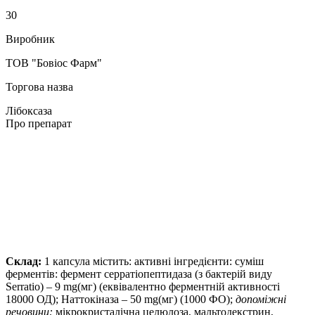
30
Виробник
ТОВ "Бовіос Фарм"
Торгова назва
Лібоксаза
Про препарат
Склад:
1 капсула містить: активні інгредієнти: суміш
ферментів: фермент серратіопептидаза (з бактерій виду
Serratio) – 9 mg(мг) (еквівалентно ферментній активності
18000 ОД); Наттокіназа – 50 mg(мг) (1000 ФО);
допоміжні
речовини:
мікрокристалічна целюлоза, мальтодекстрин,