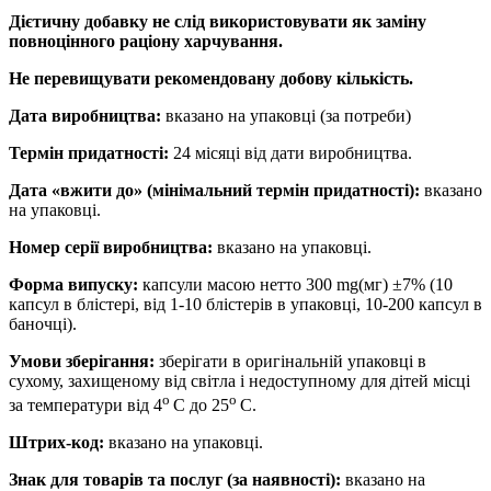
Дієтичну добавку не слід використовувати як заміну
повноцінного раціону харчування.
Не перевищувати рекомендовану добову кількість.
Дата виробництва:
вказано на упаковці (за потреби)
Термін придатності:
24 місяці від дати виробництва.
Дата «вжити до» (мінімальний термін придатності):
вказано
на упаковці.
Номер серії виробництва:
вказано на упаковці.
Форма випуску:
капсули масою нетто 300 mg(мг) ±7% (10
капсул в блістері, від 1-10 блістерів в упаковці, 10-200 капсул в
баночці).
Умови зберігання:
зберігати в оригінальній упаковці в
сухому, захищеному від світла і недоступному для дітей місці
о
о
за температури від 4
С до 25
С.
Штрих-код:
вказано на упаковці.
Знак для товарів та послуг (за наявності):
вказано на