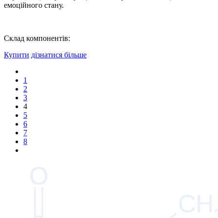
емоційного стану.
Склад компонентів:
Купити
дізнатися більше
1
2
3
4
5
6
7
8