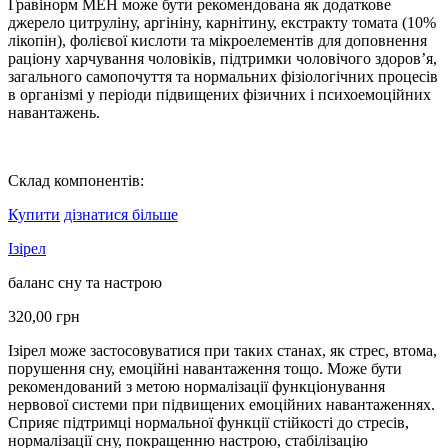
Гравінорм МЕН може бути рекомендована як додаткове
джерело цитруліну, аргініну, карнітину, екстракту томата (10%
лікопін), фолієвої кислоти та мікроелементів для доповнення
раціону харчування чоловіків, підтримки чоловічого здоров’я,
загального самопочуття та нормальних фізіологічних процесів
в організмі у періоди підвищених фізичних і психоемоційних
навантажень.
Склад компонентів:
Купити
дізнатися більше
Ізірел
баланс сну та настрою
320,00
грн
Ізірел може застосовуватися при таких станах, як стрес, втома,
порушення сну, емоційні навантаження тощо. Може бути
рекомендований з метою нормалізації функціонування
нервової системи при підвищених емоційних навантаженнях.
Сприяє підтримці нормальної функції стійкості до стресів,
нормалізації сну, покращенню настрою, стабілізацію