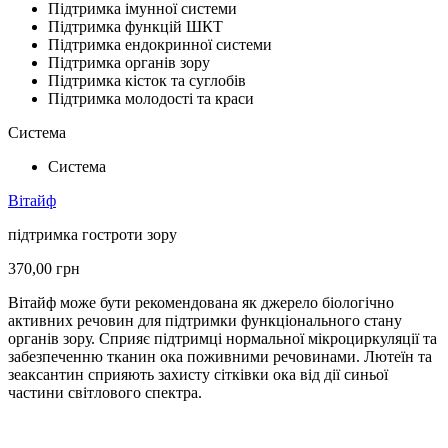
Підтримка імунної системи
Підтримка функцій ШКТ
Підтримка ендокринної системи
Підтримка органів зору
Підтримка кісток та суглобів
Підтримка молодості та краси
Система
Система
Вітайф
підтримка гостроти зору
370,00
грн
Вітайф може бути рекомендована як джерело біологічно
активних речовин для підтримки функціонального стану
органів зору. Сприяє підтримці нормальної мікроциркуляції та
забезпеченню тканин ока поживними речовинами. Лютеїн та
зеаксантин сприяють захисту сітківки ока від дії синьої
частини світлового спектра.