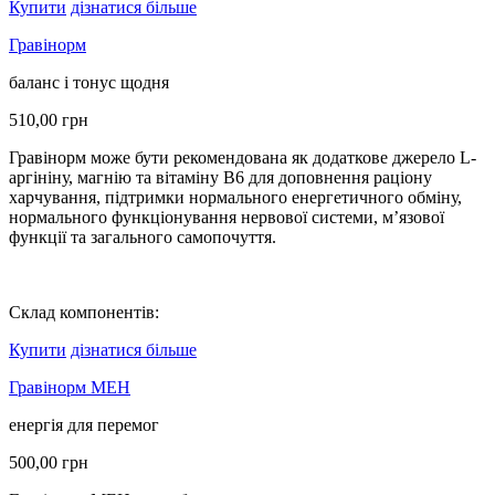
Купити
дізнатися більше
Гравінорм
баланс і тонус щодня
510,00
грн
Гравінорм може бути рекомендована як додаткове джерело L-
аргініну, магнію та вітаміну B6 для доповнення раціону
харчування, підтримки нормального енергетичного обміну,
нормального функціонування нервової системи, м’язової
функції та загального самопочуття.
Склад компонентів:
Купити
дізнатися більше
Гравінорм МЕН
енергія для перемог
500,00
грн